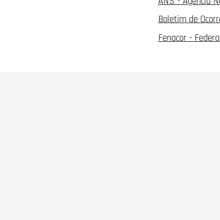
ANS - Agência N
Boletim de Ocorr
Fenacor - Federa