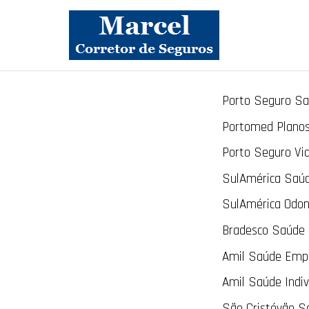
Porto Seguro Sa
Portomed Plano
Porto Seguro Vid
SulAmérica Saú
SulAmérica Odon
Bradesco Saúde 
Amil Saúde Empr
Amil Saúde Indiv
São Cristóvão S