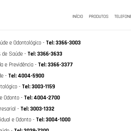
INÍCIO
PRODUTOS
TELEFON
úde e Odontológico -
Tel: 3366-3003
s de Saúde -
Tel: 3366-3633
a e Previdência -
Tel: 3366-3377
de -
Tel: 4004-5900
tológico -
Tel: 3003-1159
e Odonto -
Tel: 4004-2700
esarial -
Tel: 3003-1332
idual e Odonto -
Tel: 3004-1000
aúde -
Tel: 2029-7200